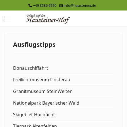
+49 8586 6550
info@hausteiner.de
Ausflugstipps
Donauschiffahrt
Freilichtmuseum Finsterau
Granitmuseum SteinWelten
Nationalpark Bayerischer Wald
Skigebiet Hochficht
Tierpark Altenfelden